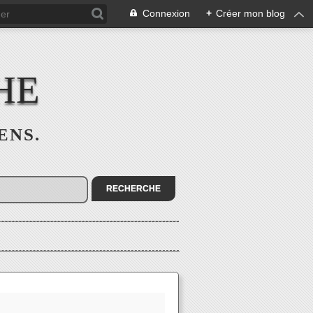
Connexion
+
Créer mon blog
HE
SENS.