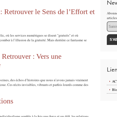
New
 Retrouver le Sens de l’Effort et
Abonne
article
Email
c, où les services numériques se disent "gratuits" et où
ccomber à l’illusion de la gratuité. Mais derrière ce fantasme se
 Retrouver : Vers une
e
Lie
veines, des échos d’histoires que nous n’avons jamais vraiment
AC
oue. Ces récits invisibles, vibrants et parfois lourds comme des
Blo
tions
dividualisme semble à la fois une force et un défi, les relations