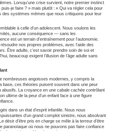
lèmes. Lorsqu'une crise survient, notre premier instinct
uis-je faire ? » mais plutôt : « Qui va régler cela pour
s des systèmes mêmes que nous critiquons pour leur
mblable à celle d'un adolescent. Nous voulons les
illimités, aucune conséquence — sans les
cence est un terrain d'entraînement pour l'autonomie.
 résoudre nos propres problèmes, avec l'aide des
s. Être adulte, c'est savoir prendre soin de soi et
'hui, beaucoup exigent l'illusion de l'âge adulte sans
lant
 de nombreuses angoisses modernes, y compris la
a base, ces théories puisent souvent dans une peur
u abusifs. La croyance en une cabale cachée contrôlant
n ultime de la peur d'un enfant face à une figure
nfiance.
gés dans un état d'esprit infantile. Nous nous
uissantes d'un grand complot sinistre, nous absolvant
Le désir d'être pris en charge se mêle à la terreur d'être
de paranoïaque où nous ne pouvons pas faire confiance