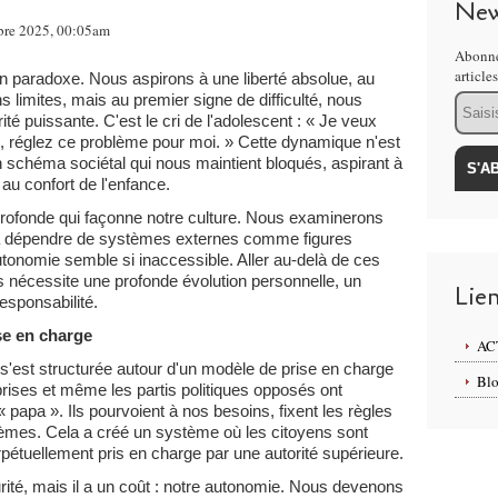
New
mbre 2025, 00:05am
Abonne
article
 paradoxe. Nous aspirons à une liberté absolue, au
Email
ns limites, mais au premier signe de difficulté, nous
té puissante. C'est le cri de l'adolescent : « Je veux
ît, réglez ce problème pour moi. » Cette dynamique n'est
n schéma sociétal qui nous maintient bloqués, aspirant à
au confort de l'enfance.
on profonde qui façonne notre culture. Nous examinerons
dépendre de systèmes externes comme figures
autonomie semble si inaccessible. Aller au-delà de ces
 nécessite une profonde évolution personnelle, un
Lie
esponsabilité.
ise en charge
AC
 s'est structurée autour d'un modèle de prise en charge
Blo
prises et même les partis politiques opposés ont
papa ». Ils pourvoient à nos besoins, fixent les règles
lèmes. Cela a créé un système où les citoyens sont
étuellement pris en charge par une autorité supérieure.
rité, mais il a un coût : notre autonomie. Nous devenons