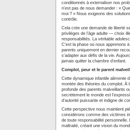
conditionnés à externaliser nos prob
n'est pas de nous demander : « Que p
moi ? » Nous exigeons des solution
contrôle.
Cela crée une demande de liberté se
privilèges de l'âge adulte — choix 
responsabilités. La véritable adoles
C'est la phase où nous apprenons à
parents uniquement en dernier recour
s'adapter aux défis de la vie. Aujourd
jamais quitter la chambre d'enfant.
Complot, peur et le parent malveil
Cette dynamique infantile alimente
montée des théories du complot. À l
profonde des parents malveillants o
secrètement le monde est l'expressio
d'autorité puissante et indigne de co
Cette perspective nous maintient pié
considérons comme des victimes imp
de toute responsabilité personnelle. 
maltraité, créant une vision du mon