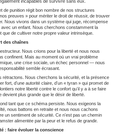
également incapables de survivre sans eux.
e punition régit bon nombre de nos structures
nos preuves » pour mériter le droit de réussir, de trouver
ter. Nous vivons dans un système qui juge, récompense
ait avec un enfant. Nous cherchons constamment la
t que de cultiver notre propre valeur intrinsèque.
rt des chaînes
estructeur. Nous crions pour la liberté et nous nous
us confinent. Mais au moment où un vrai problème
mique, une crise sociale, un échec personnel — nous
responsabilité semble écrasant.
rétractons. Nous cherchons la sécurité, et la présence
er fort, d'une autorité claire, d'un « tyran » qui promet de
ntiers notre liberté contre le confort qu'il y a à se faire
de devient plus grande que le désir de liberté.
rond tant que ce schéma persiste. Nous exigeons la
culté, nous battons en retraite et nous nous cachons
ffre un sentiment de sécurité. Ce n'est pas un chemin
amster alimentée par la peur et le refus de grandir.
té : faire évoluer la conscience