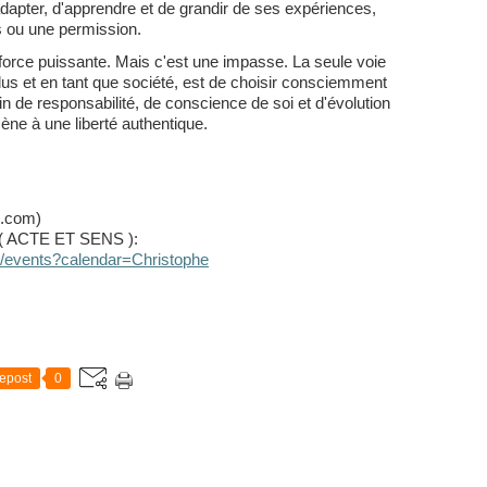
adapter, d'apprendre et de grandir de ses expériences,
ns ou une permission.
 force puissante. Mais c'est une impasse. La seule voie
idus et en tant que société, est de choisir consciemment
in de responsabilité, de conscience de soi et d'évolution
ène à une liberté authentique.
s.com)
in( ACTE ET SENS ):
om/events?calendar=Christophe
epost
0