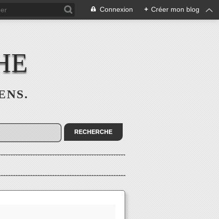
Connexion
+
Créer mon blog
HE
SENS.