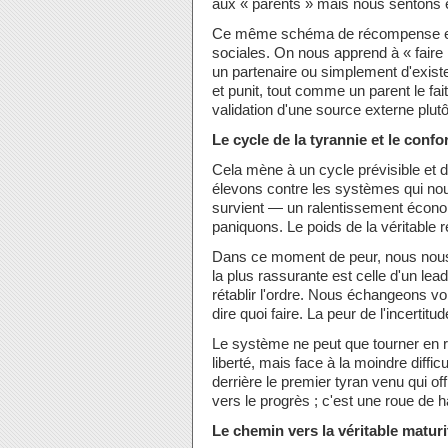
aux « parents » mais nous sentons 
Ce même schéma de récompense et d
sociales. On nous apprend à « faire 
un partenaire ou simplement d'exis
et punit, tout comme un parent le f
validation d'une source externe plutô
Le cycle de la tyrannie et le confo
Cela mène à un cycle prévisible et d
élevons contre les systèmes qui no
survient — un ralentissement écono
paniquons. Le poids de la véritable 
Dans ce moment de peur, nous nous 
la plus rassurante est celle d'un lead
rétablir l'ordre. Nous échangeons volo
dire quoi faire. La peur de l'incertitu
Le système ne peut que tourner en 
liberté, mais face à la moindre diffi
derrière le premier tyran venu qui o
vers le progrès ; c'est une roue de h
Le chemin vers la véritable maturi