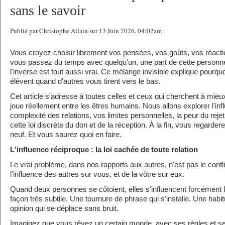
sans le savoir
Publié par Christophe Allain sur 13 Juin 2026, 04:02am
Vous croyez choisir librement vos pensées, vos goûts, vos réacti
vous passez du temps avec quelqu'un, une part de cette personne
l'inverse est tout aussi vrai. Ce mélange invisible explique pourqu
élèvent quand d'autres vous tirent vers le bas.
Cet article s'adresse à toutes celles et ceux qui cherchent à mie
joue réellement entre les êtres humains. Nous allons explorer l'inf
complexité des relations, vos limites personnelles, la peur du rejet,
cette loi discrète du don et de la réception. À la fin, vous regarde
neuf. Et vous saurez quoi en faire.
L'influence réciproque : la loi cachée de toute relation
Le vrai problème, dans nos rapports aux autres, n'est pas le conflit
l'influence des autres sur vous, et de la vôtre sur eux.
Quand deux personnes se côtoient, elles s'influencent forcément l'
façon très subtile. Une tournure de phrase qui s'installe. Une hab
opinion qui se déplace sans bruit.
Imaginez que vous rêvez un certain monde, avec ses règles et s