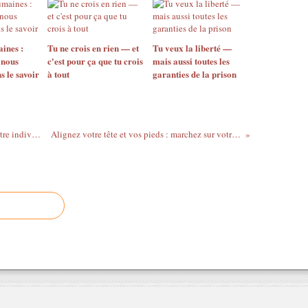
ines :
Tu ne crois en rien — et
Tu veux la liberté —
 nous
c'est pour ça que tu crois
mais aussi toutes les
s le savoir
à tout
garanties de la prison
Les règles tacites : Comment naviguer entre individualité et collectif
Alignez votre tête et vos pieds : marchez sur votre véritable chemin