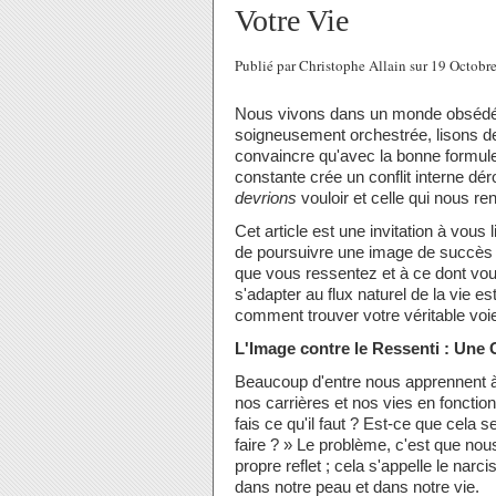
Votre Vie
Publié par Christophe Allain sur 19 Octob
Nous vivons dans un monde obsédé p
soigneusement orchestrée, lisons de
convaincre qu'avec la bonne formule,
constante crée un conflit interne déro
devrions
vouloir et celle qui nous re
Cet article est une invitation à vous
de poursuivre une image de succès 
que vous ressentez et à ce dont vo
s'adapter au flux naturel de la vie e
comment trouver votre véritable voi
L'Image contre le Ressenti : Un
Beaucoup d'entre nous apprennent à 
nos carrières et nos vies en fonctio
fais ce qu'il faut ? Est-ce que cela 
faire ? » Le problème, c'est que n
propre reflet ; cela s'appelle le 
dans notre peau et dans notre vie.