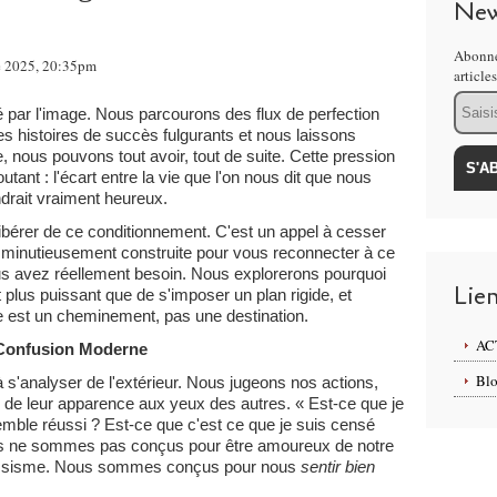
New
Abonne
re 2025, 20:35pm
article
Email
ar l'image. Nous parcourons des flux de perfection
s histoires de succès fulgurants et nous laissons
 nous pouvons tout avoir, tout de suite. Cette pression
utant : l'écart entre la vie que l'on nous dit que nous
ndrait vraiment heureux.
 libérer de ce conditionnement. C'est un appel à cesser
minutieusement construite pour vous reconnecter à ce
us avez réellement besoin. Nous explorerons pourquoi
Lie
st plus puissant que de s'imposer un plan rigide, et
e est un cheminement, pas une destination.
AC
e Confusion Moderne
Blo
s'analyser de l'extérieur. Nous jugeons nos actions,
n de leur apparence aux yeux des autres. « Est-ce que je
semble réussi ? Est-ce que c'est ce que je suis censé
ous ne sommes pas conçus pour être amoureux de notre
narcissisme. Nous sommes conçus pour nous
sentir bien