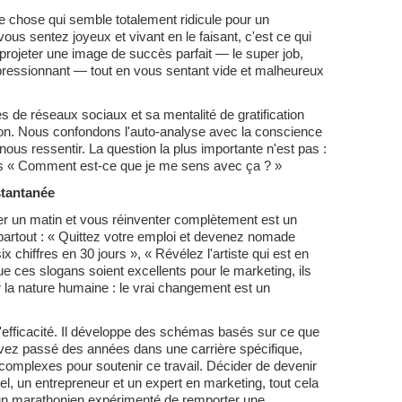
 chose qui semble totalement ridicule pour un
ous sentez joyeux et vivant en le faisant, c'est ce qui
rojeter une image de succès parfait — le super job,
impressionnant — tout en vous sentant vide et malheureux
 de réseaux sociaux et sa mentalité de gratification
sion. Nous confondons l'auto-analyse avec la conscience
nous ressentir. La question la plus importante n'est pas :
is « Comment est-ce que je me sens avec ça ? »
stantanée
er un matin et vous réinventer complètement est un
artout : « Quittez votre emploi et devenez nomade
ix chiffres en 30 jours », « Révélez l'artiste qui est en
e ces slogans soient excellents pour le marketing, ils
 la nature humaine : le vrai changement est un
efficacité. Il développe des schémas basés sur ce que
avez passé des années dans une carrière spécifique,
 complexes pour soutenir ce travail. Décider de devenir
l, un entrepreneur et un expert en marketing, tout cela
un marathonien expérimenté de remporter une