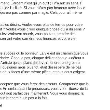
ent. L'argent n'est qu'un outil ; il n'a aucun sens si
ez l'utiliser. Si vous n'êtes pas heureux avec la vie
 réparera pas comme par magie. Cela pourrait même
itables désirs. Voulez-vous plus de temps pour votre
but ? Voulez-vous créer quelque chose qui a du sens ?
lez vraiment nourrir, vous pouvez prendre des
ernant votre carrière, vos finances et votre vie.
 le succès ou le bonheur. La vie est un chemin que vous
teindre. Chaque pas, chaque défi et chaque « détour »
 L'artiste qui se plaint de devoir honorer une grosse
quelques mois plus tôt, était désespéré de ne pas
es deux faces d'une même pièce, et tous deux exigent
 Acceptez que vous ferez des erreurs. Comprenez que la
e. En embrassant le processus, vous vous libérez de la
tout soit parfait dès maintenant. Vous vous donnez la
r le chemin, un pas à la fois.
nd