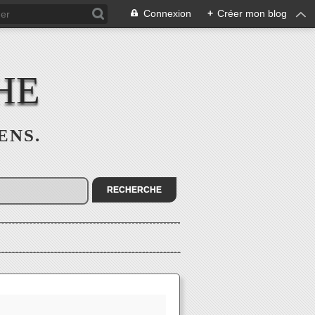
Connexion
+
Créer mon blog
HE
SENS.