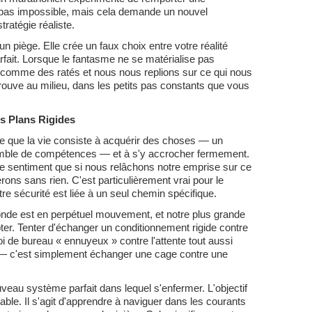
st pas impossible, mais cela demande un nouvel
tratégie réaliste.
un piège. Elle crée un faux choix entre votre réalité
arfait. Lorsque le fantasme ne se matérialise pas
comme des ratés et nous nous replions sur ce qui nous
 trouve au milieu, dans les petits pas constants que vous
es Plans Rigides
e que la vie consiste à acquérir des choses — un
emble de compétences — et à s'y accrocher fermement.
 le sentiment que si nous relâchons notre emprise sur ce
ns sans rien. C'est particulièrement vrai pour le
e sécurité est liée à un seul chemin spécifique.
monde est en perpétuel mouvement, et notre plus grande
ter. Tenter d'échanger un conditionnement rigide contre
de bureau « ennuyeux » contre l'attente tout aussi
 » — c'est simplement échanger une cage contre une
uveau système parfait dans lequel s'enfermer. L'objectif
table. Il s'agit d'apprendre à naviguer dans les courants