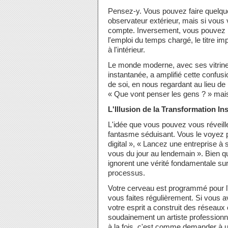
Pensez-y. Vous pouvez faire quelque
observateur extérieur, mais si vous v
compte. Inversement, vous pouvez p
l'emploi du temps chargé, le titre 
à l'intérieur.
Le monde moderne, avec ses vitrines
instantanée, a amplifié cette confu
de soi, en nous regardant au lieu de 
« Que vont penser les gens ? » ma
L'Illusion de la Transformation In
L'idée que vous pouvez vous réveill
fantasme séduisant. Vous le voyez p
digital », « Lancez une entreprise à s
vous du jour au lendemain ». Bien qu
ignorent une vérité fondamentale sur
processus.
Votre cerveau est programmé pour l'
vous faites régulièrement. Si vous 
votre esprit a construit des réseaux
soudainement un artiste professionne
à la fois, c'est comme demander à 