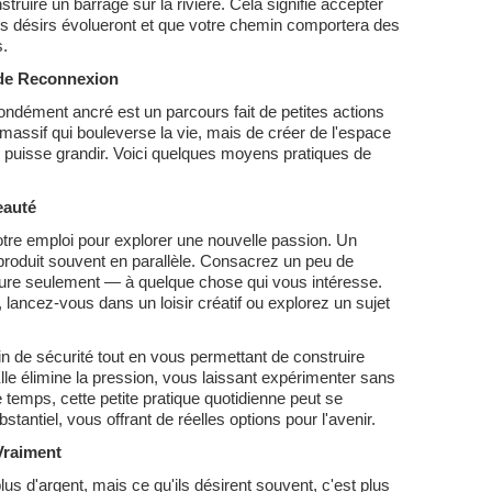
struire un barrage sur la rivière. Cela signifie accepter
s désirs évolueront et que votre chemin comportera des
s.
de Reconnexion
ondément ancré est un parcours fait de petites actions
t massif qui bouleverse la vie, mais de créer de l'espace
puisse grandir. Voici quelques moyens pratiques de
eauté
otre emploi pour explorer une nouvelle passion. Un
produit souvent en parallèle. Consacrez un peu de
e seulement — à quelque chose qui vous intéresse.
ancez-vous dans un loisir créatif ou explorez un sujet
n de sécurité tout en vous permettant de construire
le élimine la pression, vous laissant expérimenter sans
le temps, cette petite pratique quotidienne peut se
antiel, vous offrant de réelles options pour l'avenir.
Vraiment
s d'argent, mais ce qu'ils désirent souvent, c'est plus