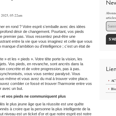
New
Abonne
re 2025, 05:22am
article
Email
ner en rond ? Votre esprit s'emballe avec des idées
n profond désir de changement. Pourtant, vos pieds
 le premier pas. Vous ressentez peut-être une
strant entre la vie que vous imaginez et celle que vous
un manque d'ambition ou d'intelligence ; c'est un état de
te » et les « pieds ». Votre tête porte la vision, les
jets. Vos pieds, en revanche, sont ancrés dans la
Lie
ction concrète et de votre progression, pas à pas.
synchronisés, vous vous sentez paralysé. Vous
ous-même et vous avez du mal à trouver votre place.
AC
uvez combler ce fossé et trouver l'harmonie entre vos
r avec un but.
Blo
e et vos pieds ne communiquent plus
s le plus jeune âge que la réussite est une quête
nés à croire que la personne la plus intelligente de la
t niveau est un ticket d'or et que notre esprit est notre