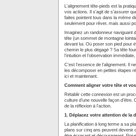
L'alignement tête-pieds est la prati
vos actions. Il s'agit de s'assurer 
faites pointent tous dans la même dire
seulement pour rêver, mais aussi po
Imaginez un randonneur naviguant da
tête (un sommet de montagne lointain
devant lui. Où poser son pied pour évi
chemin le plus dégagé ? Sa tête four
l'intuition et l'observation immédiate
C'est l'essence de l'alignement. Il n
les décomposer en petites étapes ré
ici et maintenant.
Comment aligner votre tête et vos
Rétablir cette connexion est un pro
culture d'une nouvelle façon d'être
de la réflexion à l'action.
1. Déplacez votre attention de la 
La planification à long terme a sa 
plans sur cinq ans peuvent devenir d
être écrasant et décourageant. Pose