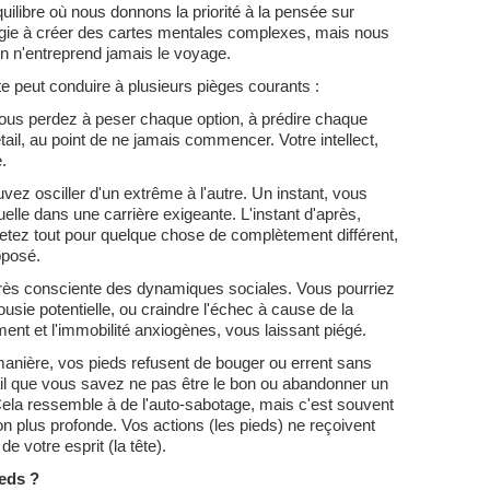
uilibre où nous donnons la priorité à la pensée sur
rgie à créer des cartes mentales complexes, mais nous
'on n'entreprend jamais le voyage.
e peut conduire à plusieurs pièges courants :
us perdez à peser chaque option, à prédire chaque
tail, au point de ne jamais commencer. Votre intellect,
.
ez osciller d'un extrême à l'autre. Un instant, vous
uelle dans une carrière exigeante. L'instant d'après,
etez tout pour quelque chose de complètement différent,
pposé.
très consciente des dynamiques sociales. Vous pourriez
lousie potentielle, ou craindre l'échec à cause de la
ement et l'immobilité anxiogènes, vous laissant piégé.
anière, vos pieds refusent de bouger ou errent sans
ail que vous savez ne pas être le bon ou abandonner un
 Cela ressemble à de l'auto-sabotage, mais c'est souvent
 plus profonde. Vos actions (les pieds) ne reçoivent
de votre esprit (la tête).
ieds ?