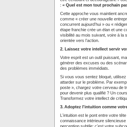
:
« Quel est mon tout prochain pa
Cette approche vous maintient ancré 
comme « créer une nouvelle entrep
concurrent aujourd'hui » ou « rédig
étape franchie crée un élan et une co
visibilité au mois suivant, voire à la
orientée vers l'action.
2. Laissez votre intellect servir v
Votre esprit est un outil puissant, mai
générer des excuses ou des scénarios
des problèmes immédiats.
Si vous vous sentez bloqué, utilisez
attarder sur le problème. Par exempl
poste », chargez votre cerveau de tr
pour devenir plus qualifié ? Un cours
Transformez votre intellect de critiq
3. Adoptez l'intuition comme votr
L'intuition est le pont entre votre tê
connaissance intérieure silencieuse
perception subtile; c'est votre subco