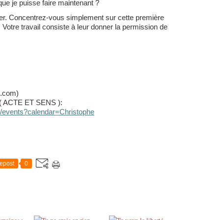
 que je puisse faire maintenant ?
ier. Concentrez-vous simplement sur cette première
 Votre travail consiste à leur donner la permission de
s.com)
in( ACTE ET SENS ):
om/events?calendar=Christophe
epost
0