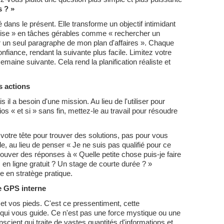
s ? »
dans le présent. Elle transforme un objectif intimidant
rise » en tâches gérables comme « rechercher un
er un seul paragraphe de mon plan d'affaires ». Chaque
nfiance, rendant la suivante plus facile. Limitez votre
 semaine suivante. Cela rend la planification réaliste et
os actions
s il a besoin d'une mission. Au lieu de l'utiliser pour
 « et si » sans fin, mettez-le au travail pour résoudre
 votre tête pour trouver des solutions, pas pour vous
e, au lieu de penser « Je ne suis pas qualifié pour ce
ouver des réponses à « Quelle petite chose puis-je faire
 en ligne gratuit ? Un stage de courte durée ? »
ue en stratège pratique.
e GPS interne
te et vos pieds. C'est ce pressentiment, cette
 qui vous guide. Ce n'est pas une force mystique ou une
nscient qui traite de vastes quantités d'informations et