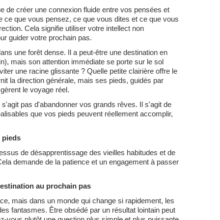
que de créer une connexion fluide entre vos pensées et
que ce que vous pensez, ce que vous dites et ce que vous
ction. Cela signifie utiliser votre intellect non
ur guider votre prochain pas.
ns une forêt dense. Il a peut-être une destination en
), mais son attention immédiate se porte sur le sol
ter une racine glissante ? Quelle petite clairière offre le
nit la direction générale, mais ses pieds, guidés par
, gèrent le voyage réel.
e s'agit pas d'abandonner vos grands rêves. Il s'agit de
alisables que vos pieds peuvent réellement accomplir,
 pieds
cessus de désapprentissage des vieilles habitudes et de
. Cela demande de la patience et un engagement à passer
destination au prochain pas
place, mais dans un monde qui change si rapidement, les
es fantasmes. Être obsédé par un résultat lointain peut
z-vous plutôt une question plus simple et plus puissante