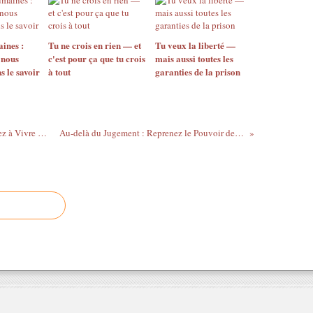
ines :
Tu ne crois en rien — et
Tu veux la liberté —
 nous
c'est pour ça que tu crois
mais aussi toutes les
s le savoir
à tout
garanties de la prison
Arrêtez de Poursuivre l'Image, Commencez à Vivre Votre Vie
Au-delà du Jugement : Reprenez le Pouvoir de Choisir