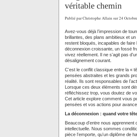
véritable chemin
Publié par Christophe Allain sur 24 Octob
Avez-vous déjà l'impression de tour
brillantes, des plans ambitieux et u
restent bloqués, incapables de faire
déconnexion croissante, un fossé fru
vivez réellement. Il ne s'agit pas d'
désalignement courant.
C'est le conflit classique entre la « tê
pensées abstraites et les grands pro
réalité. Ils sont responsables de l'a
Lorsque ces deux éléments sont dé
réfléchissez trop, vous doutez de v
Cet article explore comment vous po
pensées et vos actions pour avance
La déconnexion : quand votre têt
Beaucoup d'entre nous apprennent dè
intellectuelle. Nous sommes condition
pièce l'emporte, qu'un diplôme de hau