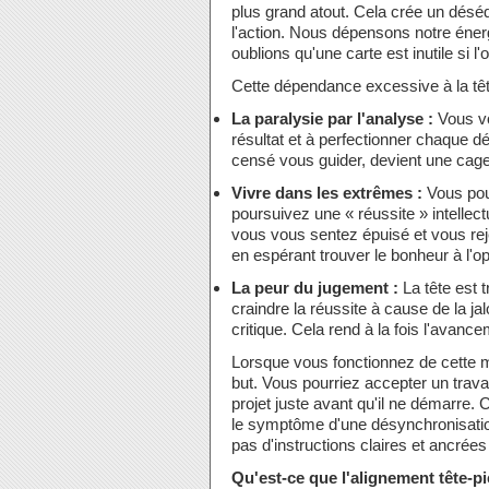
plus grand atout. Cela crée un déséq
l'action. Nous dépensons notre éne
oublions qu'une carte est inutile si l
Cette dépendance excessive à la têt
La paralysie par l'analyse :
Vous vo
résultat et à perfectionner chaque dé
censé vous guider, devient une cage
Vivre dans les extrêmes :
Vous pouv
poursuivez une « réussite » intellect
vous vous sentez épuisé et vous rej
en espérant trouver le bonheur à l'o
La peur du jugement :
La tête est 
craindre la réussite à cause de la ja
critique. Cela rend à la fois l'avanc
Lorsque vous fonctionnez de cette m
but. Vous pourriez accepter un trav
projet juste avant qu'il ne démarre.
le symptôme d'une désynchronisation
pas d'instructions claires et ancrées 
Qu'est-ce que l'alignement tête-p