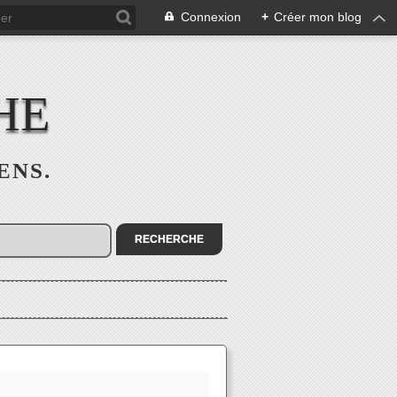
Connexion
+
Créer mon blog
HE
SENS.