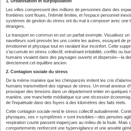
1. Urbanisation et surpopulation
Les villes compressent des millions de personnes dans des espac
frontières sont floues, l’intimité limitée, et l’espace personnel inex
systèmes de gestion du stress ont du mal à composer avec une te
étrangers.
Le transport en commun en est un parfait exemple. Visualisez un 
navetteurs sont pressés les uns contre les autres, essayant de p
émotionnel et physique tout en ravalant leur inconfort. Cette sup
s’accumule en stress collectif, entraînant irritabilité, conflits ou b
humains vivaient dans des paysages ouverts et dispersés—la den
directement cet équilibre ancien.
2. Contagion sociale du stress
De la même manière que les chimpanzés imitent les cris d’alarme
humains transmettent des signaux de stress. Un email anxieux d’
provoquer des tensions dans un département entier en quelques
manière, une manchette médiatique sur une récession économiqu
de l’inquiétude dans des foyers à des kilomètres des faits réels.
Cette contagion sociale rend le stress collectif autoalimenté. Con
physiques, ses « symptômes » sont invisibles—des pensées agitées,
respiration courte passent inaperçues au milieu de la foule. Mais 
comportements renforcent une hypervigilance et une anxiété géné