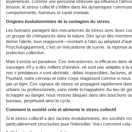
expériences. Comme une personne stressée qui influence l’atmos
tension, le stress collectif s’infiltre dans les dynamiques communa
comportements, humeurs et santé mentale.
Origines évolutionnistes de la contagion du stress
Les humains partagent des mécanismes de stress avec leurs cou
un groupe de chimpanzés dans la nature. Dès qu’un des membres 
donne l’alerte, tous réagissent—montant à l’abri ou adoptant d’aut
Psychologiquement, c’est un mécanisme de survie ; la réponse au
protection collective.
Mais il existe un paradoxe. Ces mécanismes, si efficaces dans 
sauvages d’il y a des milliers d’années, ne sont pas adaptés à la 
nos « prédateurs » sont abstraits : délais impossibles, factures, at
Pourtant, notre cerveau et notre corps réagissent comme si nous 
par un tigre. Ces signaux de stress se propagent rapidement dan
urbains ou professionnels, sans réelle échappatoire. Au lieu de g
échapper au danger, nous restons bloqués dans des bouchons o
bureaux, perpétuant ainsi le cycle.
Comment la société crée et alimente le stress collectif
Si le stress collectif a des racines évolutionnistes, les sociétés 
particulièrement structurées pour l’intensifier. Voici comment cela 