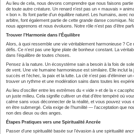
Au lieu de cela, nous devons comprendre que nous faisons partie d
de toute autre créature. Un renard n'est pas un « mauvais » animal
« bon ». Ils font partie d'un équilibre naturel. Les humains, avec no
arbitre, font également partie de cette grande danse cosmique. No
nous apprenons et nous évoluons. Notre rôle n'est pas d'être parfa
Trouver l'Harmonie dans l'Équilibre
Alors, à quoi ressemble une vie véritablement harmonieuse ? Ce 
défis. Ce n'est pas une ligne plate de bonheur constant. La vérita
dans l'équilibre de toutes choses.
Pensez à la nature. Un écosystème sain a besoin à la fois de solei
de vent. Une vie humaine harmonieuse est similaire. Elle inclut la jo
succès et l'échec, la paix et la lutte. La clé n'est pas d'éliminer un
trouver un rythme et une modération sains dans toutes les expéri
Au lieu d'osciller entre les extrêmes du « vide » et de la « cacopho
un juste milieu. Cela signifie cultiver un état d'être tempéré où vo
calme sans vous déconnecter de la réalité, et vous pouvez vous 
en être submergé. Cela exige de l'humilité — l'acceptation que 
non des dieux ou des anges.
Étapes Pratiques vers une Spiritualité Ancrée
Passer d'une spiritualité basée sur l'évasion à une spiritualité an