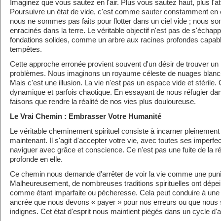
Imaginez que vous sautez en l'air. Plus vous sautez haut, plus l'at
Poursuivre un état de vide, c'est comme sauter constamment en 
nous ne sommes pas faits pour flotter dans un ciel vide ; nous so
enracinés dans la terre. Le véritable objectif n'est pas de s'échap
fondations solides, comme un arbre aux racines profondes capable
tempêtes.
Cette approche erronée provient souvent d'un désir de trouver un 
problèmes. Nous imaginons un royaume céleste de nuages blancs 
Mais c'est une illusion. La vie n'est pas un espace vide et stérile. 
dynamique et parfois chaotique. En essayant de nous réfugier da
faisons que rendre la réalité de nos vies plus douloureuse.
Le Vrai Chemin : Embrasser Votre Humanité
Le véritable cheminement spirituel consiste à incarner pleinement q
maintenant. Il s'agit d'accepter votre vie, avec toutes ses imperfec
naviguer avec grâce et conscience. Ce n'est pas une fuite de la r
profonde en elle.
Ce chemin nous demande d'arrêter de voir la vie comme une punit
Malheureusement, de nombreuses traditions spirituelles ont dépei
comme étant imparfaite ou pécheresse. Cela peut conduire à un
ancrée que nous devons « payer » pour nos erreurs ou que nou
indignes. Cet état d'esprit nous maintient piégés dans un cycle d'a