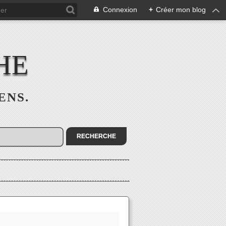
Connexion
+
Créer mon blog
HE
SENS.