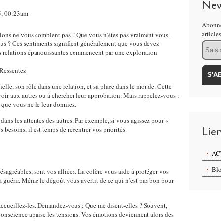
New
25, 00:23am
Abonne
article
tions ne vous comblent pas ? Que vous n’êtes pas vraiment vous-
us ? Ces sentiments signifient généralement que vous devez
Email
es relations épanouissantes commencent par une exploration
Ressentez
nelle, son rôle dans une relation, et sa place dans le monde. Cette
oir aux autres ou à chercher leur approbation. Mais rappelez-vous :
que vous ne le leur donniez.
ans les attentes des autres. Par exemple, si vous agissez pour «
Lie
es besoins, il est temps de recentrer vos priorités.
AC
Blo
ésagréables, sont vos alliées. La colère vous aide à protéger vos
et à guérir. Même le dégoût vous avertit de ce qui n’est pas bon pour
, accueillez-les. Demandez-vous : Que me disent-elles ? Souvent,
conscience apaise les tensions. Vos émotions deviennent alors des