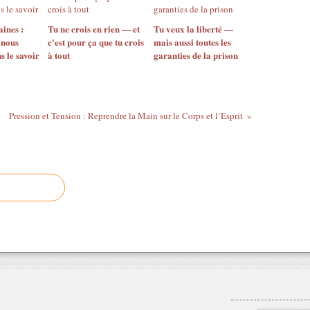
ines :
Tu ne crois en rien — et
Tu veux la liberté —
 nous
c'est pour ça que tu crois
mais aussi toutes les
s le savoir
à tout
garanties de la prison
Pression et Tension : Reprendre la Main sur le Corps et l’Esprit