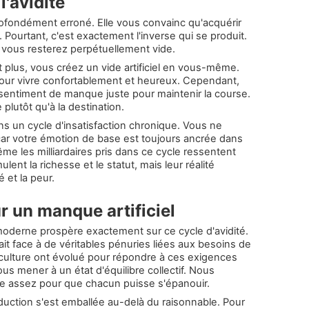
l'avidité
profondément erroné. Elle vous convainc qu'acquérir
. Pourtant, c'est exactement l'inverse qui se produit.
 vous resterez perpétuellement vide.
lus, vous créez un vide artificiel en vous-même.
our vivre confortablement et heureux. Cependant,
n sentiment de manque juste pour maintenir la course.
plutôt qu'à la destination.
ns un cycle d'insatisfaction chronique. Vous ne
car votre émotion de base est toujours ancrée dans
 les milliardaires pris dans ce cycle ressentent
lent la richesse et le statut, mais leur réalité
é et la peur.
r un manque artificiel
derne prospère exactement sur ce cycle d'avidité.
it face à de véritables pénuries liées aux besoins de
griculture ont évolué pour répondre à ces exigences
us mener à un état d'équilibre collectif. Nous
ste assez pour que chacun puisse s'épanouir.
oduction s'est emballée au-delà du raisonnable. Pour