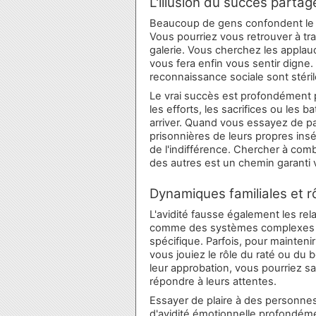
L'illusion du succès partag
Beaucoup de gens confondent le 
Vous pourriez vous retrouver à tra
galerie. Vous cherchez les applau
vous fera enfin vous sentir dign
reconnaissance sociale sont stéri
Le vrai succès est profondément
les efforts, les sacrifices ou les 
arriver. Quand vous essayez de p
prisonnières de leurs propres insé
de l'indifférence. Chercher à com
des autres est un chemin garanti 
Dynamiques familiales et r
L'avidité fausse également les rel
comme des systèmes complexes où
spécifique. Parfois, pour maintenir 
vous jouiez le rôle du raté ou du 
leur approbation, vous pourriez s
répondre à leurs attentes.
Essayer de plaire à des personne
d'avidité émotionnelle profondéme