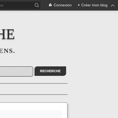
Connexion
+
Créer mon blog
HE
SENS.