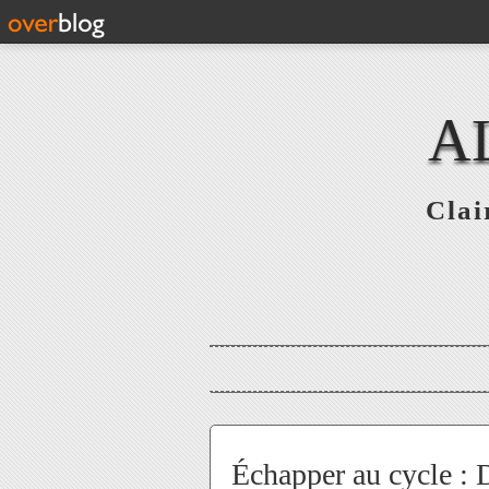
A
Clai
Échapper au cycle : De