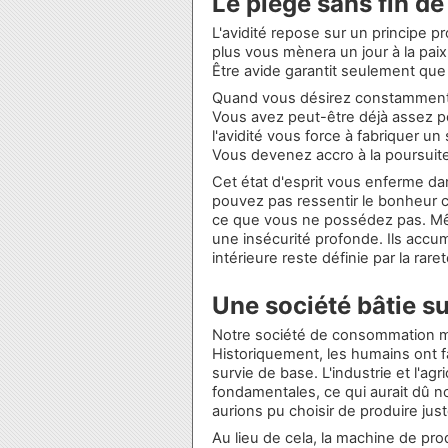
Le piège sans fin de 
L'avidité repose sur un principe 
plus vous mènera un jour à la paix
Être avide garantit seulement que
Quand vous désirez constamment p
Vous avez peut-être déjà assez p
l'avidité vous force à fabriquer u
Vous devenez accro à la poursuite 
Cet état d'esprit vous enferme da
pouvez pas ressentir le bonheur 
ce que vous ne possédez pas. Même
une insécurité profonde. Ils accumu
intérieure reste définie par la raret
Une société bâtie su
Notre société de consommation mo
Historiquement, les humains ont fa
survie de base. L'industrie et l'a
fondamentales, ce qui aurait dû no
aurions pu choisir de produire ju
Au lieu de cela, la machine de pr