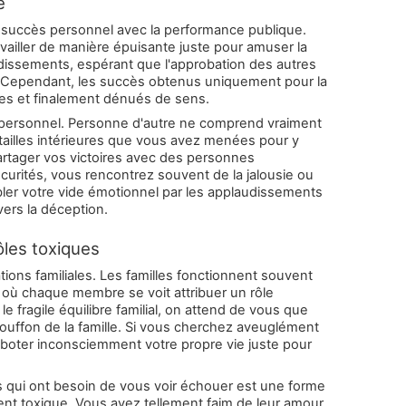
é
succès personnel avec la performance publique.
vailler de manière épuisante juste pour amuser la
dissements, espérant que l'approbation des autres
e. Cependant, les succès obtenus uniquement pour la
les et finalement dénués de sens.
 personnel. Personne d'autre ne comprend vraiment
batailles intérieures que vous avez menées pour y
artager vos victoires avec des personnes
curités, vous rencontrez souvent de la jalousie ou
bler votre vide émotionnel par les applaudissements
vers la déception.
ôles toxiques
ations familiales. Les familles fonctionnent souvent
 chaque membre se voit attribuer un rôle
le fragile équilibre familial, on attend de vous que
bouffon de la famille. Si vous cherchez aveuglément
aboter inconsciemment votre propre vie juste pour
s qui ont besoin de vous voir échouer est une forme
nt toxique. Vous avez tellement faim de leur amour