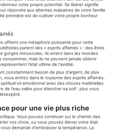
ndonnez votre propre potentiel. Se libérer signifie
our répondre aux attentes malsaines de votre famille
ité première est de cultiver votre propre bonheur
famés
lles offrent une métaphore puissante pour cette
dhistes parlent des « esprits affamés » : des êtres
e gorges minuscules. Ils errent dans les mondes
e consommer, mais ils ne peuvent jamais obtenir
représentent l'état ultime de l'avidité.
ant constamment besoin de plus d'argent, de plus
ion, vous entrez dans le royaume des esprits affamés.
pirituel et émotionnel avec des choses matérielles
re de l'eau salée pour étancher sa soif : plus vous
désespéré.
ce pour une vie plus riche
critique. Vous pouvez continuer sur le chemin des
 dicter vos choix, ou vous pouvez élever votre état
ure vous demande d'embrasser la tempérance. La