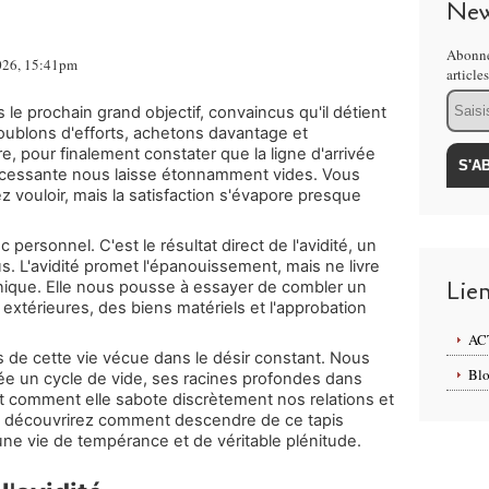
New
Abonne
2026, 15:41pm
article
Email
 prochain grand objectif, convaincus qu'il détient
oublons d'efforts, achetons davantage et
re, pour finalement constater que la ligne d'arrivée
ncessante nous laisse étonnamment vides. Vous
 vouloir, mais la satisfaction s'évapore presque
rsonnel. C'est le résultat direct de l'avidité, un
lus. L'avidité promet l'épanouissement, mais ne livre
Lie
ique. Elle nous pousse à essayer de combler un
extérieures, des biens matériels et l'approbation
AC
 de cette vie vécue dans le désir constant. Nous
Blo
ée un cycle de vide, ses racines profondes dans
t comment elle sabote discrètement nos relations et
ous découvrirez comment descendre de ce tapis
ne vie de tempérance et de véritable plénitude.