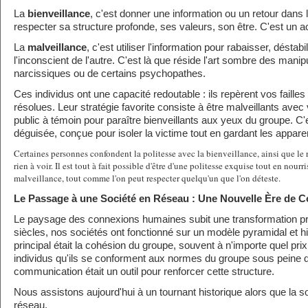
La
bienveillance
, c'est donner une information ou un retour dans le
respecter sa structure profonde, ses valeurs, son être. C'est un a
La
malveillance
, c'est utiliser l'information pour rabaisser, déstabil
l'inconscient de l'autre. C'est là que réside l'art sombre des mani
narcissiques ou de certains psychopathes.
Ces individus ont une capacité redoutable : ils repèrent vos faille
résolues. Leur stratégie favorite consiste à être malveillants avec
public à témoin pour paraître bienveillants aux yeux du groupe. C
déguisée, conçue pour isoler la victime tout en gardant les appar
Certaines personnes confondent la politesse avec la bienveillance, ainsi que le re
rien à voir. Il est tout à fait possible d'être d'une politesse exquise tout en nourr
malveillance, tout comme l'on peut respecter quelqu'un que l'on déteste.
Le Passage à une Société en Réseau : Une Nouvelle Ère de 
Le paysage des connexions humaines subit une transformation p
siècles, nos sociétés ont fonctionné sur un modèle pyramidal et hié
principal était la cohésion du groupe, souvent à n'importe quel pri
individus qu'ils se conforment aux normes du groupe sous peine de 
communication était un outil pour renforcer cette structure.
Nous assistons aujourd'hui à un tournant historique alors que la s
réseau.