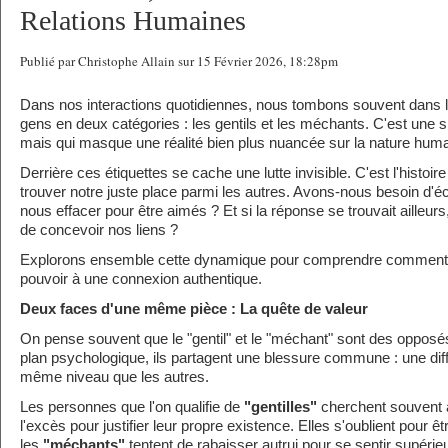
Relations Humaines
Publié par Christophe Allain sur 15 Février 2026, 18:28pm
Dans nos interactions quotidiennes, nous tombons souvent dans l
gens en deux catégories : les gentils et les méchants. C'est une si
mais qui masque une réalité bien plus nuancée sur la nature huma
Derrière ces étiquettes se cache une lutte invisible. C'est l'histoire 
trouver notre juste place parmi les autres. Avons-nous besoin d'éc
nous effacer pour être aimés ? Et si la réponse se trouvait ailleur
de concevoir nos liens ?
Explorons ensemble cette dynamique pour comprendre comment p
pouvoir à une connexion authentique.
Deux faces d'une même pièce : La quête de valeur
On pense souvent que le "gentil" et le "méchant" sont des opposés
plan psychologique, ils partagent une blessure commune : une diffi
même niveau que les autres.
Les personnes que l'on qualifie de
"gentilles"
cherchent souvent à
l'excès pour justifier leur propre existence. Elles s'oublient pour ê
les
"méchants"
tentent de rabaisser autrui pour se sentir supérieu