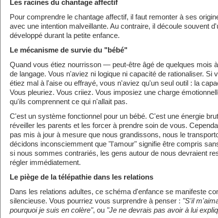
Les racines du chantage affectif
Pour comprendre le chantage affectif, il faut remonter à ses orig
avec une intention malveillante. Au contraire, il découle souvent
développé durant la petite enfance.
Le mécanisme de survie du "bébé"
Quand vous étiez nourrisson — peut-être âgé de quelques mois à
de langage. Vous n'aviez ni logique ni capacité de rationaliser. Si 
étiez mal à l'aise ou effrayé, vous n'aviez qu'un seul outil : la cap
Vous pleuriez. Vous criiez. Vous imposiez une charge émotionnell
qu'ils comprennent ce qui n'allait pas.
C'est un système fonctionnel pour un bébé. C'est une énergie brut
réveiller les parents et les forcer à prendre soin de vous. Cepend
pas mis à jour à mesure que nous grandissons, nous le transporto
décidons inconsciemment que "l'amour" signifie être compris san
si nous sommes contrariés, les gens autour de nous devraient ress
régler immédiatement.
Le piège de la télépathie dans les relations
Dans les relations adultes, ce schéma d'enfance se manifeste 
silencieuse. Vous pourriez vous surprendre à penser :
"S'il m'aima
pourquoi je suis en colère"
, ou
"Je ne devrais pas avoir à lui expli