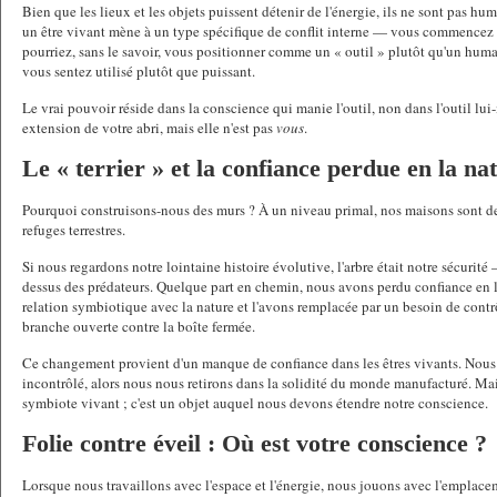
Bien que les lieux et les objets puissent détenir de l'énergie, ils ne sont pas hu
un être vivant mène à un type spécifique de conflit interne — vous commencez à 
pourriez, sans le savoir, vous positionner comme un « outil » plutôt qu'un huma
vous sentez utilisé plutôt que puissant.
Le vrai pouvoir réside dans la conscience qui manie l'outil, non dans l'outil lu
extension de votre abri, mais elle n'est pas 
vous
.
Le « terrier » et la confiance perdue en la na
Pourquoi construisons-nous des murs ? À un niveau primal, nos maisons sont des 
refuges terrestres.
Si nous regardons notre lointaine histoire évolutive, l'arbre était notre sécurité
dessus des prédateurs. Quelque part en chemin, nous avons perdu confiance en l
relation symbiotique avec la nature et l'avons remplacée par un besoin de contr
branche ouverte contre la boîte fermée.
Ce changement provient d'un manque de confiance dans les êtres vivants. Nous 
incontrôlé, alors nous nous retirons dans la solidité du monde manufacturé. Mai
symbiote vivant ; c'est un objet auquel nous devons étendre notre conscience.
Folie contre éveil : Où est votre conscience ?
Lorsque nous travaillons avec l'espace et l'énergie, nous jouons avec l'emplacem