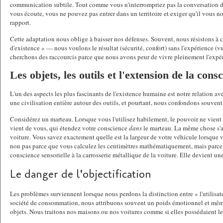
communication subtile. Tout comme vous n'interrompriez pas la conversation d'u
vous écoute, vous ne pouvez pas entrer dans un territoire et exiger qu'il vous nou
rapport.
Cette adaptation nous oblige à baisser nos défenses. Souvent, nous résistons à c
d'existence » — nous voulons le résultat (sécurité, confort) sans l'expérience (vu
cherchons des raccourcis parce que nous avons peur de vivre pleinement l'expéri
Les objets, les outils et l'extension de la cons
L'un des aspects les plus fascinants de l'existence humaine est notre relation ave
une civilisation entière autour des outils, et pourtant, nous confondons souvent l
Considérez un marteau. Lorsque vous l'utilisez habilement, le pouvoir ne vient 
vient de vous, qui étendez votre conscience 
dans
 le marteau. La même chose s'a
voiture. Vous savez exactement quelle est la largeur de votre véhicule lorsque vo
non pas parce que vous calculez les centimètres mathématiquement, mais parce 
conscience sensorielle à la carrosserie métallique de la voiture. Elle devient un
Le danger de l'objectification
Les problèmes surviennent lorsque nous perdons la distinction entre « l'utilisateu
société de consommation, nous attribuons souvent un poids émotionnel et même 
objets. Nous traitons nos maisons ou nos voitures comme si elles possédaient l