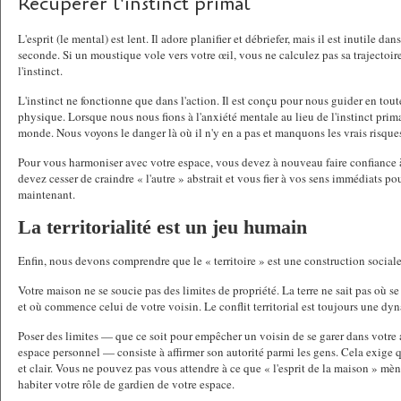
Récupérer l'instinct primal
L'esprit (le mental) est lent. Il adore planifier et débriefer, mais il est inutile dan
seconde. Si un moustique vole vers votre œil, vous ne calculez pas sa trajectoire
l'instinct.
L'instinct ne fonctionne que dans l'action. Il est conçu pour nous guider en toute s
physique. Lorsque nous nous fions à l'anxiété mentale au lieu de l'instinct prim
monde. Nous voyons le danger là où il n'y en a pas et manquons les vrais risque
Pour vous harmoniser avec votre espace, vous devez à nouveau faire confiance à
devez cesser de craindre « l'autre » abstrait et vous fier à vos sens immédiats pour 
maintenant.
La territorialité est un jeu humain
Enfin, nous devons comprendre que le « territoire » est une construction social
Votre maison ne se soucie pas des limites de propriété. La terre ne sait pas où se 
et où commence celui de votre voisin. Le conflit territorial est toujours une 
Poser des limites — que ce soit pour empêcher un voisin de se garer dans votre a
espace personnel — consiste à affirmer son autorité parmi les gens. Cela exige 
et clair. Vous ne pouvez pas vous attendre à ce que « l'esprit de la maison » mèn
habiter votre rôle de gardien de votre espace.