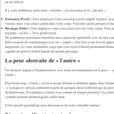
un art délicat.
Il y a une différence nette entre « étendre » sa conscience et la « décaler ».
Extension (Éveil) :
 Vous élargissez votre conscience pour remplir la pièce, ou po
voiture, mais vous restez centré dans votre corps. Vous êtes ancré, présent et él
Décalage (Folie) :
 Vous déplacez votre conscience 
hors
 de votre centre. Vous r
regarder « en bas ». Vous perdez pied.
De nombreuses personnes cherchant une connexion spirituelle avec un lieu comm
Elles essaient de communiquer avec les « esprits » d'un lieu avant d'avoir appris à
dangereux. La vraie spiritualité exige que vous soyez d'abord pleinement humai
capable de gérer la réalité banale du monde physique.
La peur abstraite de « l'autre »
Un obstacle majeur à l'harmonisation avec notre environnement est la peur — sp
l'autre ».
Pour beaucoup, « l'autre » est un concept abstrait et terrifiant appris dans l'enfa
»). Lorsque le cerveau entretient la peur de quelque chose d'abstrait qui ne peut 
dysfonctionne. Il commence à traiter 
tout
 comme un danger potentiel. Un enfant
système d'alarme profond qu'un soldat armé.
Cette anxiété généralisée nous déconnecte de notre véritable instinct.