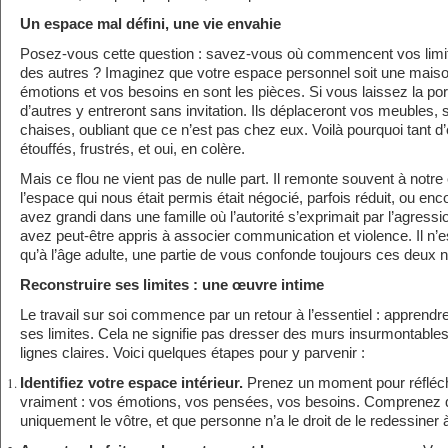
Un espace mal défini, une vie envahie
Posez-vous cette question : savez-vous où commencent vos limites
des autres ? Imaginez que votre espace personnel soit une mais
émotions et vos besoins en sont les pièces. Si vous laissez la p
d’autres y entreront sans invitation. Ils déplaceront vos meubles, 
chaises, oubliant que ce n’est pas chez eux. Voilà pourquoi tant d’
étouffés, frustrés, et oui, en colère.
Mais ce flou ne vient pas de nulle part. Il remonte souvent à notr
l’espace qui nous était permis était négocié, parfois réduit, ou enc
avez grandi dans une famille où l’autorité s’exprimait par l’agress
avez peut-être appris à associer communication et violence. Il n’
qu’à l’âge adulte, une partie de vous confonde toujours ces deux n
Reconstruire ses limites : une œuvre intime
Le travail sur soi commence par un retour à l’essentiel : apprendr
ses limites. Cela ne signifie pas dresser des murs insurmontables
lignes claires. Voici quelques étapes pour y parvenir :
Identifiez votre espace intérieur.
Prenez un moment pour réfléchi
vraiment : vos émotions, vos pensées, vos besoins. Comprenez qu
uniquement le vôtre, et que personne n’a le droit de le redessiner 